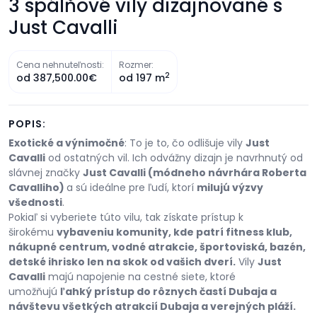
3 spálňové vily dizajnované s
Just Cavalli
Cena nehnuteľnosti:
Rozmer:
2
od
387,500.00€
od
197 m
POPIS:
Exotické a výnimočné
: To je to, čo odlišuje vily
Just
Cavalli
od ostatných vil. Ich odvážny dizajn je navrhnutý od
slávnej značky
Just Cavalli (módneho návrhára Roberta
Cavalliho)
a sú ideálne pre ľudí, ktorí
milujú výzvy
všednosti
.
Pokiaľ si vyberiete túto vilu, tak získate prístup k
širokému
vybaveniu komunity, kde patrí fitness klub,
nákupné centrum, vodné atrakcie, športoviská, bazén,
detské ihrisko len na skok od vašich dverí.
Vily
Just
Cavalli
majú napojenie na cestné siete, ktoré
umožňujú
ľahký prístup do rôznych častí Dubaja a
návštevu všetkých atrakcií Dubaja a verejných pláží.