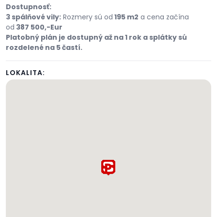
Dostupnosť:
3 spálňové vily:
Rozmery sú od
195 m2
a cena začína
od
387 500,-Eur
Platobný plán je dostupný až na 1 rok a splátky sú
rozdelené na 5 častí.
LOKALITA: