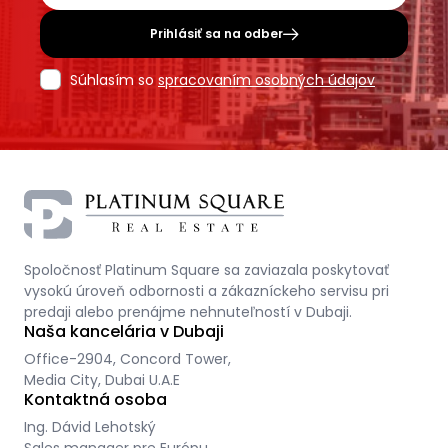
Prihlásiť sa na odber
Súhlasím so
spracovaním osobných údajov
Spoločnosť Platinum Square sa zaviazala poskytovať
vysokú úroveň odbornosti a zákazníckeho servisu pri
predaji alebo prenájme nehnuteľností v Dubaji.
Naša kancelária v Dubaji
Office-2904, Concord Tower,
Media City, Dubai U.A.E
Kontaktná osoba
Ing. Dávid Lehotský
Sales manager pre Európu