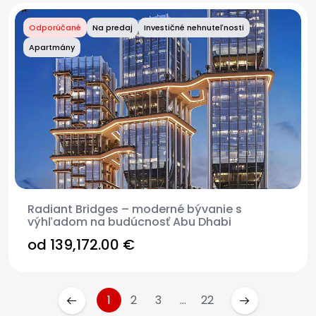
Odporúčané
Na predaj
Investičné nehnuteľnosti
Apartmány
Radiant Bridges – moderné bývanie s
výhľadom na budúcnosť Abu Dhabi
od 139,172.00 €
1
2
3
...
22